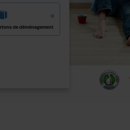
arrow_forward
rtons de déménagement