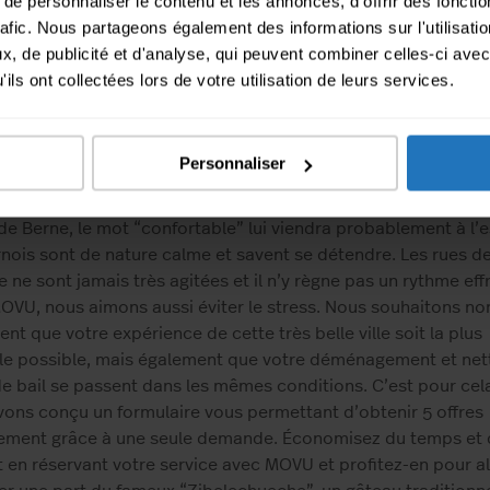
e personnaliser le contenu et les annonces, d'offrir des fonctio
 5 offres sous un jour ouvré pour votre nettoyage de fin de b
rafic. Nous partageons également des informations sur l'utilisati
uestionnaire ayant été testé à de nombreuses reprises, l’ag
, de publicité et d'analyse, qui peuvent combiner celles-ci avec
age est en mesure d’estimer avec précision le temps de nett
ils ont collectées lors de votre utilisation de leurs services.
ire, et ainsi garantir un prix fixe. Vous ne recevez donc que 
au prix fixe et n’avez pas à craindre de devoir payer plus que 
Personnaliser
ALITÉ AUX OIGNONS
 demandez à l’un de ses habitants de vous faire une descript
e de Berne, le mot “confortable” lui viendra probablement à l’e
nois sont de nature calme et savent se détendre. Les rues de
e ne sont jamais très agitées et il n’y règne pas un rythme eff
OVU, nous aimons aussi éviter le stress. Nous souhaitons no
nt que votre expérience de cette très belle ville soit la plus
le possible, mais également que votre déménagement et ne
de bail se passent dans les mêmes conditions. C’est pour cel
ons conçu un formulaire vous permettant d’obtenir 5 offres
tement grâce à une seule demande. Économisez du temps et 
t en réservant votre service avec MOVU et profitez-en pour al