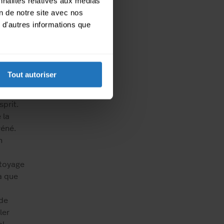
nnalités relatives aux médias
ail.
on de notre site avec nos
ence de
 d'autres informations que
oyage
des
prévu.
Tout autoriser
ion de
sprit.
 la
réné.
n
ttoyage
a que
de
ler