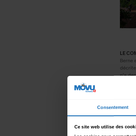
LE CO
Berne e
décrite
n’a dep
80, la 
partie 
entre l
2.4 pou
Consentement
très sû
Suisse.
ne trav
Ce site web utilise des cook
toujou