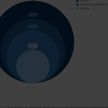
 un sondage, la plupart des personnes souhaitant nettoyer e