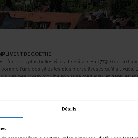
MPLIMENT DE GOETHE
st l’une des plus belles villes de Suisse. En 1779, Goethe l’a
 comme l’une des villes les plus merveilleuses qu’il ait vues. 
uis pas beaucoup modifié son style médiéval, et dans les a
ville a été classée au patrimoine culturel de l’UNESCO. La Suis
des pays les plus sûrs du monde, il existe néanmoins des dif
es villes et les cantons. Avec un taux de cambriolage de seu
r 1’000 habitants, la ville de Berne peut être considérée c
Détails
re. Ce ratio est bien plus élevé que dans certaines autres vill
 La sécurité est pour nous, à MOVU, essentielle. C’est pourq
aillons qu’avec des sociétés de nettoyage certifiées, qui offr
ies.
rs une garantie de remise. Complétez une demande sur MOVU