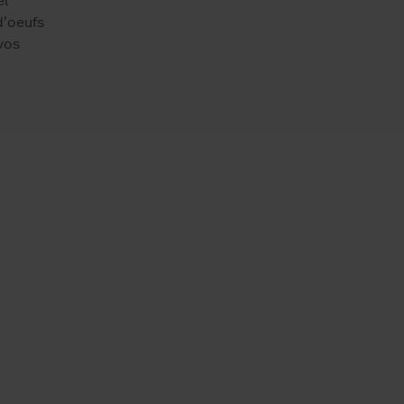
el
d’oeufs
vos