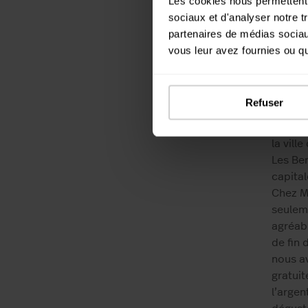
Les cookies nous permettent d
obtenez
sociaux et d'analyser notre t
Notre q
partenaires de médias sociaux
nettoy
vous leur avez fournies ou qu'
nécessa
offres 
Refuser
SPÉCI
Si vous
la vill
Les Ber
capital
Chez M
seuleme
agréab
de fin 
nous av
gratui
l’argen