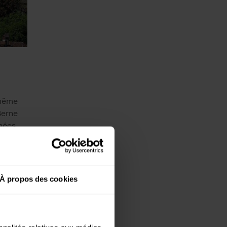
 même
Berne
nnées
se fait
férences
lement
omme
À propos des cookies
es de
uoi nous
ent
 et