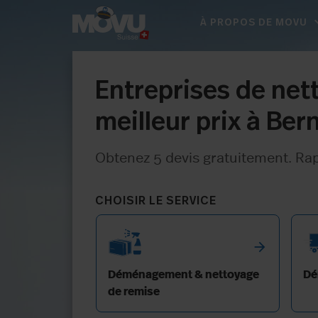
expan
À PROPOS DE MOVU
Entreprises de net
meilleur prix à Ber
Obtenez 5 devis gratuitement. Rapid
CHOISIR LE SERVICE
arrow_forward
Déménagement & nettoyage
Dé
de remise