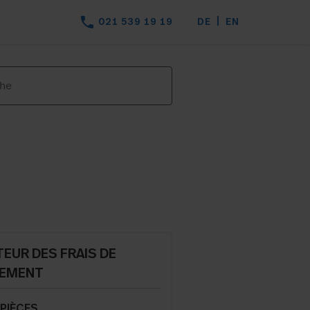
phone
021 539 19 19
DE
EN
EUR DES FRAIS DE
EMENT
PIÈCES