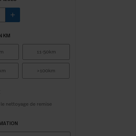
add
N KM
km
11-50km
0km
>100km
E
 le nettoyage de remise
IMATION