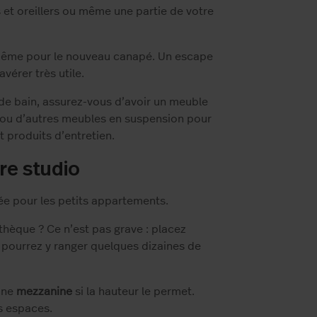
 et oreillers ou même une partie de votre
 même pour le nouveau canapé. Un escape
érer très utile.
e de bain, assurez-vous d’avoir un meuble
t ou d’autres meubles en suspension pour
t produits d’entretien.
tre studio
ée pour les petits appartements.
thèque ? Ce n’est pas grave : placez
s pourrez y ranger quelques dizaines de
 une
mezzanine
si la hauteur le permet.
es espaces.