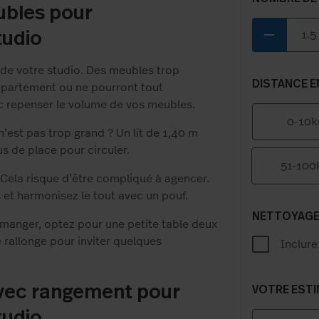
ubles pour
tudio
remove
de votre studio. Des meubles trop
DISTANCE E
ppartement ou ne pourront tout
c repenser le volume de vos meubles.
0-10
 n’est pas trop grand ? Un lit de 1,40 m
us de place pour circuler.
51-10
 Cela risque d’être compliqué à agencer.
 et harmonisez le tout avec un pouf.
NETTOYAG
à manger, optez pour une petite table deux
 rallonge pour inviter quelques
Inclure
vec rangement pour
VOTRE EST
tudio