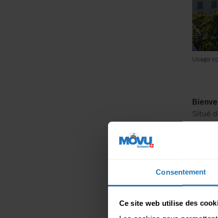
Usage co
Bienven
Situé d
entier.
Stravin
séduit
service
Consentement
Montreu
chaque 
sélecti
Ce site web utilise des cook
congrès