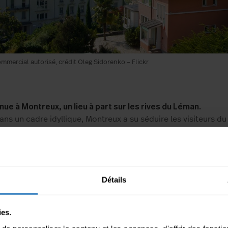
mmercial autorisé, crédit Oleg Sidorenko – Flickr
ue à Montreux, un lieu à part sur les rives du Léman.
ans un cadre idyllique, Montreux a su séduire les visiteurs 
 Plusieurs célébrités notables telles que Freddy Mercury, Igor
sky ou encore Charlie Chaplin, y ont élus domicile. MOVU a lu
 toute la Suisse en mettant son expertise du déménagement 
 de plus de 36000 requêtes !
Détails
x est un haut lieu de culture, une source d’inspiration qui at
année plus d’un million de touristes. Ce havre de paix prop
on d’activités culturelles pour tous les goûts. Conférences et
ies.
 internationaux, festivals de renom, spectacles… vous aurez