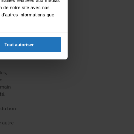
nnalités relatives aux médias
on de notre site avec nos
’est
 d'autres informations que
 48
prise
r
MOVU
Tout autoriser
les,
ue
 main
té.
e du bon
 autre