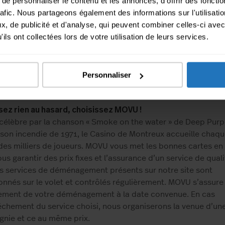
e personnaliser le contenu et les annonces, d'offrir des fonctio
rafic. Nous partageons également des informations sur l'utilisati
ant votre déménagement aussi, vous avez le choix. Mais il n
, de publicité et d'analyse, qui peuvent combiner celles-ci avec
jours facile de se décider. Et vous souhaiteriez certainement
ils ont collectées lors de votre utilisation de leurs services.
r votre temps dans la bonne préparation du départ. Dans les
 suivant votre demande, MOVU vous propose 5 devis d’entre
énagement basée à Montreux. Vous n’avez plus qu’à réserve
ment en ligne le meilleur service. Ne perdez pas de temps, 
Personnaliser
pe du déménagement !
sez rien au hasard, choisissez MOVU !
célèbre par la chanson « Smoke on the water » de Deep Purp
 son incendie de 1971, le Casino de Montreux accueille chaq
des milliers de joueurs. MOVU vous met les bonnes cartes en
us garantir des prix fixes et l’assurance d’un service de quali
es services de déménagement présents sur notre site sont
onnés sur le volet et contrôlés régulièrement. MOVU s’assur
ement de votre déménagement à la date convenue. En cas
chement du service choisi, nous organiserons la venue d’une
nie et ce au même prix.