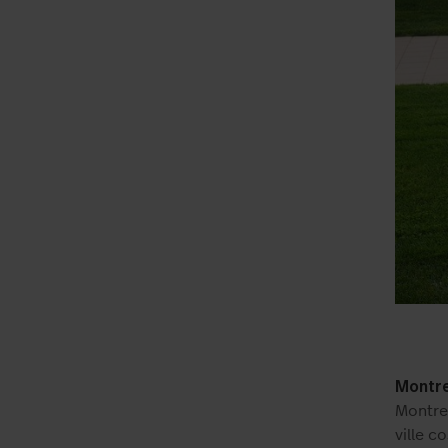
Montre
Montreu
ville c