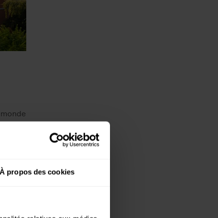
du monde
i aussi
au
À propos des cookies
tire
ose une
 le