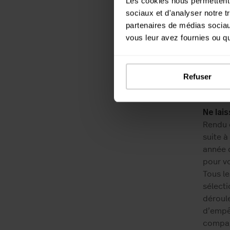
Les cookies nous permettent d
choix !
sociaux et d'analyser notre t
Concern
partenaires de médias sociaux
pas tou
vous leur avez fournies ou qu'
investi
heures
de dém
directe
Refuser
s’occu
Ne lais
Rendu 
suite à
année 
pour vo
Tous l
sélecti
déroul
d’empê
compag