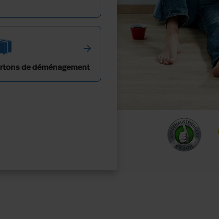
arrow_forward
rtons de déménagement