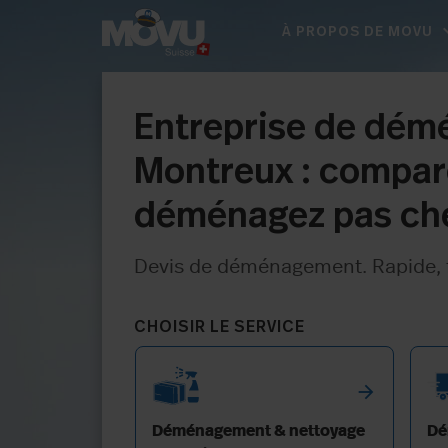
expan
À PROPOS DE MOVU
Entreprise de dé
Montreux : compare
déménagez pas ch
Devis de déménagement. Rapide, fi
CHOISIR LE SERVICE
arrow_forward
Déménagement & nettoyage
Dé