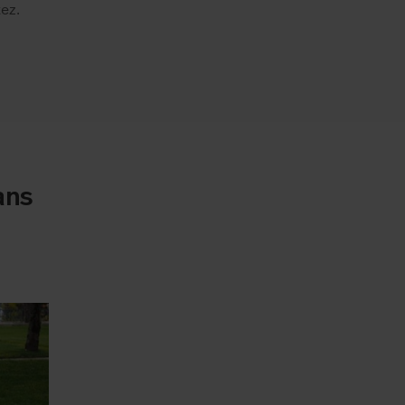
ez.
ans