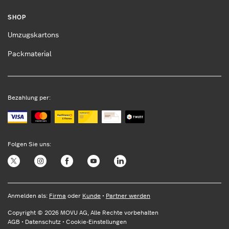
SHOP
Umzugskartons
Packmaterial
Bezahlung per:
Folgen Sie uns:
Entspannt umziehen?
Anmelden als:
Firma
oder
Kunde
•
Partner werden
MOVU: die Umzugs-Entstresser™
Copyright © 2026 MOVU AG, Alle Rechte vorbehalten
AGB
•
Datenschutz
•
Cookie-Einstellungen
arrow_forward
ANFRAGE STARTEN