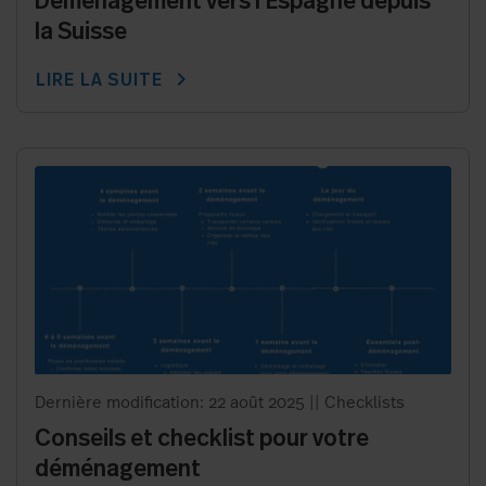
Déménagement vers l’Espagne depuis
la Suisse
chevron_right
LIRE LA SUITE
Dernière modification: 22 août 2025
||
Checklists
Conseils et checklist pour votre
déménagement