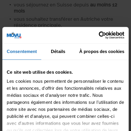
vous séjournez en Suisse depuis
au moins 12
mois
vous souhaitez transférer en Autriche votre
résidence principale.
vous transportez vos effets personnels, destinés
à votre usage personnel ou aux besoins du
ménage (sont exclus les alcools et tabacs)
Consentement
Détails
À propos des cookies
vous ne vendez pas vos biens dans les 12 mois
suivants votre déménagement.
vous êtes en possession de vos biens
Ce site web utilise des cookies.
personnels
depuis au moins 6 mois
avant la date
de votre déménagement.
Les cookies nous permettent de personnaliser le contenu
et les annonces, d'offrir des fonctionnalités relatives aux
Retrouvez plus d’informations sur le
site officiel du
médias sociaux et d'analyser notre trafic. Nous
gouvernement
partageons également des informations sur l'utilisation de
notre site avec nos partenaires de médias sociaux, de
En plus des règles spécifiques pour l’Autriche, il est
publicité et d'analyse, qui peuvent combiner celles-ci
important de connaître également les exigences
avec d'autres informations que vous leur avez fournies
générales liées à un déménagement à l’étranger.
ou qu'ils ont collectées lors de votre utilisation de leurs