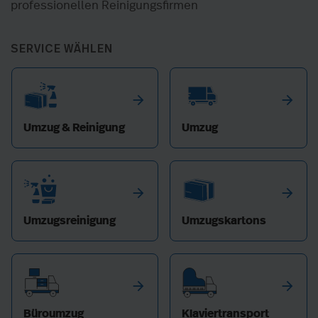
professionellen Reinigungsfirmen
SERVICE WÄHLEN
arrow_forward
arrow_forward
Umzug & Reinigung
Umzug
arrow_forward
arrow_forward
Umzugsreinigung
Umzugskartons
arrow_forward
arrow_forward
Büroumzug
Klaviertransport