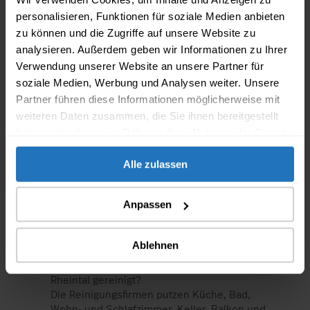
personalisieren, Funktionen für soziale Medien anbieten
Wir sind die Umzugsexperten der
zu können und die Zugriffe auf unsere Website zu
analysieren. Außerdem geben wir Informationen zu Ihrer
Schweiz
Verwendung unserer Website an unsere Partner für
soziale Medien, Werbung und Analysen weiter. Unsere
Partner führen diese Informationen möglicherweise mit
weiteren Daten zusammen, die Sie ihnen bereitgestellt
chevron_left
chevron_right
752 757
haben oder die sie im Rahmen Ihrer Nutzung der Dienste
Kundenanfragen verarbeitet
gesammelt haben.
Alle zulassen
Anpassen
Häufig gestellte Fragen zur
Umzugsreinigung im Rheintal
Ablehnen
Was alles wird von der Reinigungsfirma in
Rheintal gereinigt?
Die Reinigungsfirmen putzen Küche, Bad,
Wohn- und Schlafzimmer. Keller, Balkon und