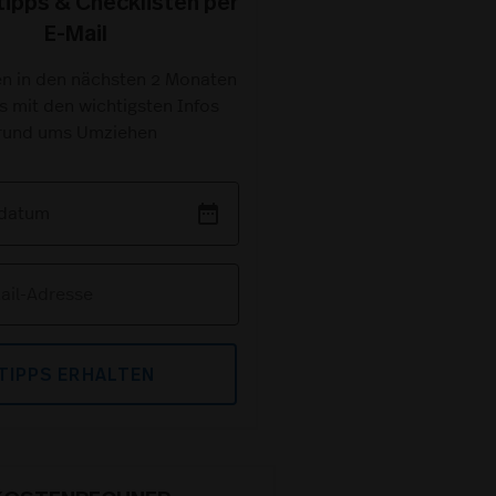
ipps & Checklisten per
E-Mail
en in den nächsten 2 Monaten
s mit den wichtigsten Infos
rund ums Umziehen
date_range
TIPPS ERHALTEN