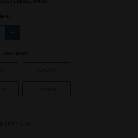
OSTENRECHNER
MMER
add
TANZ IN KM
km
11-50km
0km
>100km
zugsreinigung