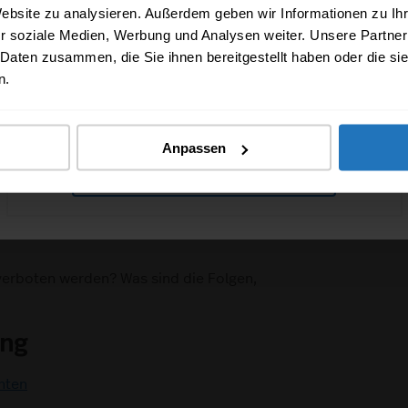
Website zu analysieren. Außerdem geben wir Informationen zu I
r soziale Medien, Werbung und Analysen weiter. Unsere Partner
date_range
 Daten zusammen, die Sie ihnen bereitgestellt haben oder die s
n.
hte und Pflichten gelten?
treichen? Und müssen Sie die Wände bei
hren Sie alles über Ihre Rechte und
Anpassen
TIPPS ERHALTEN
ng
erboten werden? Was sind die Folgen,
ung
hten