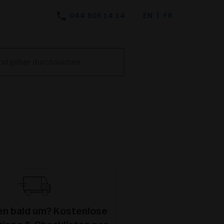
phone
044 505 14 14
EN
FR
hen bald um? Kostenlose