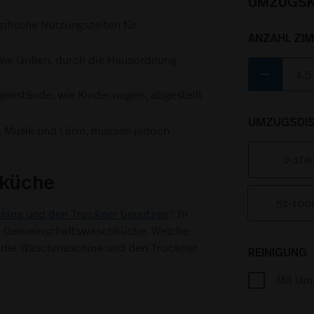
UMZUGSK
fische Nutzungszeiten für
ANZAHL ZI
wie Grillen, durch die Hausordnung
remove
enstände, wie Kinderwagen, abgestellt
UMZUGSDIS
, Musik und Lärm, müssen jedoch
0-10
hküche
51-10
hine und den Trockner benutzen
? In
ne Gemeinschaftswaschküche. Welche
e die Waschmaschine und den Trockner
REINIGUNG
Mit Um