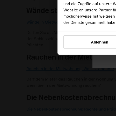
und die Zugriffe auf unsere 
Wände streichen
Website an unsere Partner fü
möglicherweise mit weiteren
der Dienste gesammelt habe
Wände in Mietwohnungen streichen: Welche Rec
Dürfen Sie als Mieter Wände in der Wohnung s
der Schlüsselübergabe neu streichen? Hier erfa
Ablehnen
Pflichten.
Rauchen in der Mietwohnu
Rauchen in der Mietwohnung: Was ist erlaubt?
Darf dem Mieter das Rauchen in der Wohnung v
wenn Sie in der Mietwohnung rauchen?
Die Nebenkostenabrechn
Die Nebenkostenabrechnung: Rechte und Pflic