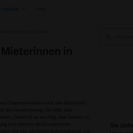
expand_more
ATGEBER
FAQ
ieterinnen in der Schweiz
 Mieterinnen in
e des Zusammenlebens mit den Nachbarn
iz die Hausordnung: Sie hilft, das
ern. Dabei ist es wichtig, das Gesetz zu
Sie zie
ng Ihre Rechte als Einzelperson
inden Sie alle wichtigen Informationen zur