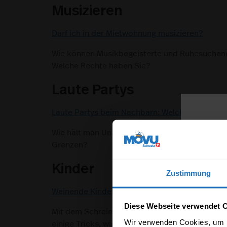
Musizieren
Darf ich in der Mietwohnung musizieren?
Wie können Musikbegeisterte und Ruhesuche
Welche Rechte haben Sie?
Laute Partys
Laute Partys beim Nachbarn: Welche Rechte ha
Wie hält man Unannehmlichkeiten für Nachbarn
Grenzen?
Kinder
Zustimmung
Weinende Kinder: Was tun?
Diese Webseite verwendet 
Mit dem Schreien und Weinen von Kindern muss 
Wir verwenden Cookies, um I
einige Tricks, wie Sie ein gutes Verhältnis zu 