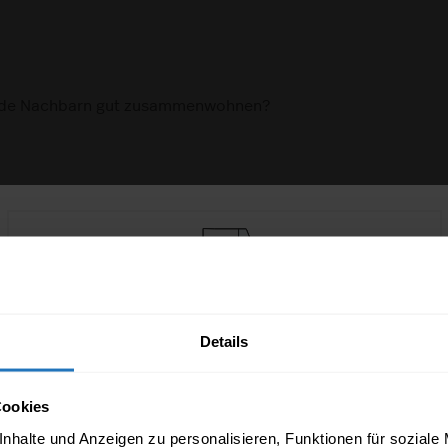
nde Nachbarn gut zusammenwohnen?
be ich?
 bei Partys in Mietwohnungen in
Sie ziehen bald um? Kostenlose
Umzugstipps & Checklisten per E-Mail
Details
Sie erhalten in den nächsten 2 Monaten 8 E-
Mails mit den wichtigsten Infos rund ums
Cookies
Umziehen
man sich abfinden. Hier erhalten Sie
nhalte und Anzeigen zu personalisieren, Funktionen für soziale
Ihren Nachbarn aufrechterhalten können.