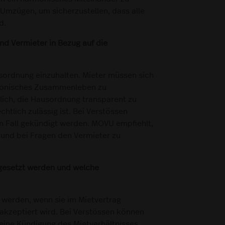
 Umzügen, um sicherzustellen, dass alle
d.
nd Vermieter in Bezug auf die
usordnung einzuhalten. Mieter müssen sich
rmonisches Zusammenleben zu
tlich, die Hausordnung transparent zu
htlich zulässig ist. Bei Verstössen
 Fall gekündigt werden. MOVU empfiehlt,
 und bei Fragen den Vermieter zu
hgesetzt werden und welche
 werden, wenn sie im Mietvertrag
 akzeptiert wird. Bei Verstössen können
eine Kündigung des Mietverhältnisses