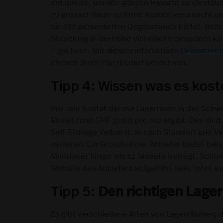
entspricht, um den ganzen Hausrat zu verstauen.
zu grosser Raum zu hohe Kosten verursacht und
für alle persönlichen Gegenstände bietet. Bea
Stapelung in die Höhe viel Fläche einsparen k
– 3m hoch. Mit diesem interaktiven
Grössenrec
einfach Ihren Platzbedarf berechnen.
Tipp 4: Wissen was es kost
Pro Jahr kostet der m2 Lagerraum in der Schwe
Monat rund CHF 32.00 pro m2 ergibt. Das sin
Self-Storage Verband. Je nach Standort und Ve
variieren. Ein Grossteil der Anbieter bietet be
Mietdauer länger als 12 Monate beträgt. Sollten
Website des Anbieters aufgeführt sein, lohnt e
Tipp 5:
Den richtigen Lage
Es gibt verschiedene Arten von Lagerräumen, d