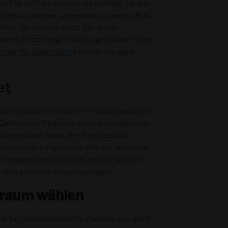
 Die richtige Grösse ist wichtig, da ein
 ein zu kleiner Lagerraum zu wenig Platz
chten Sie zudem, dass Sie durch
önnen. In der Regel sind Lagerräume 2.5m
hner für Lagerraum
können Sie ganz
et
iz durchschnittlich CHF 380.00, was pro
d Zahlen von Fedessa, dem europäischen
rtragsdauer kann der Preis jedoch
ispielsweise Langzeitrabatte an, wenn die
 Langzeitrabatte nicht explizit auf der
s sich persönlich nachzufragen.
rraum wählen
ie für unterschiedliche Zwecke geeignet