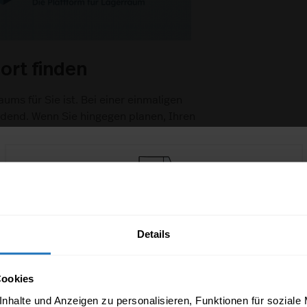
ort finden
aums für Sie ist. Bei einer einmaligen
eidend. Wenn Sie hingegen planen, Ihren
en Ort in Ihrer Nähe zu wählen. Ein
er Ihres Arbeitsplatzes kann
m finden Sie die Lagerräume an jedem
n einen Raum auswählen, der Ihren
herausfinden, ob es in Ihrer Gegend
Sie ziehen bald um? Kostenlose
sten Standorte:
Umzugstipps & Checklisten per E-Mail
Details
Sie erhalten in den nächsten 2 Monaten 8 E-
Mails mit den wichtigsten Infos rund ums
Cookies
Umziehen
nhalte und Anzeigen zu personalisieren, Funktionen für soziale