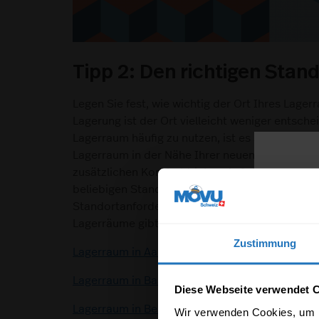
Tipp 2: Den richtigen Stand
Legen Sie fest, wie wichtig der Ort Ihres Lagerr
Lagerung ist der Ort vielleicht weniger entsch
Lagerraum häufig zu nutzen, ist es sinnvoll, ein
Lagerraum in der Nähe Ihrer neuen Wohnung od
zusätzlichen Komfort bieten. Auf storabble.co
beliebigen Standort in der Schweiz und könne
Standortanforderungen entspricht. Wollen Sie 
Lagerräume gibt? Hier sind einige der beliebte
Zustimmung
Lagerraum in Aarau
Lagerraum in Basel
Diese Webseite verwendet 
Lagerraum in Bern
Wir verwenden Cookies, um I