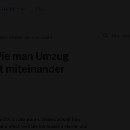
expand_more
ATGEBER
FAQ
ekt miteinander kombiniert
Wie man Umzug
t miteinander
ötzlich Stauraum. Vielleicht weil Ihre
r einfach weil Sie ins Ausland ziehen und