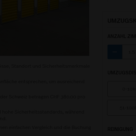
UMZUGSK
ANZAHL ZI
remove
össe, Standort und Sicherheitsmerkmale
UMZUGSDIS
hnfläche entsprechen, um ausreichend
0-10
n der Schweiz betragen CHF 380.00 pro
51-10
nd hohe Sicherheitsstandards, während
nd.
inen einfachen Vergleich und die Buchung
REINIGUNG