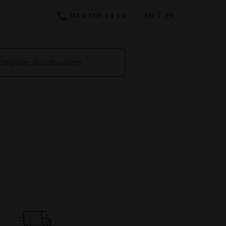
phone
044 505 14 14
EN
FR