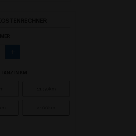
OSTENRECHNER
MMER
add
TANZ IN KM
km
11-50km
0km
>100km