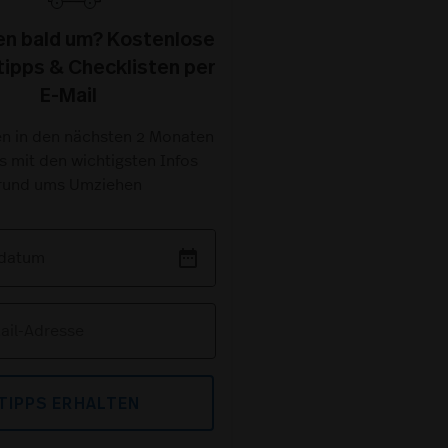
hen bald um? Kostenlose
ipps & Checklisten per
E-Mail
en in den nächsten 2 Monaten
s mit den wichtigsten Infos
rund ums Umziehen
date_range
TIPPS ERHALTEN